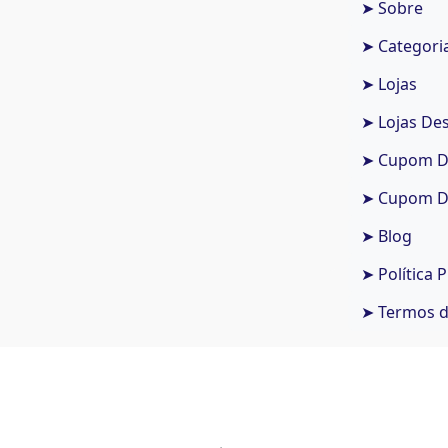
➤ Sobre
➤ Categori
➤ Lojas
➤ Lojas De
➤ Cupom De
➤ Cupom De
➤ Blog
➤ Política 
➤ Termos 