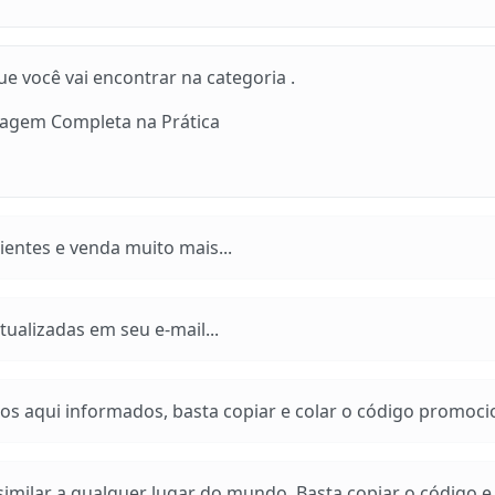
 você vai encontrar na categoria .
dagem Completa na Prática
entes e venda muito mais...
ualizadas em seu e-mail...
os aqui informados, basta copiar e colar o código promoci
imilar a qualquer lugar do mundo. Basta copiar o código e a