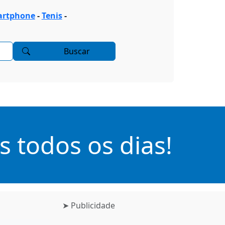
rtphone
-
Tenis
-
Buscar
 todos os dias!
➤ Publicidade