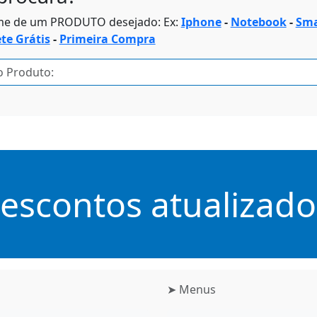
me de um PRODUTO desejado: Ex:
Iphone
-
Notebook
-
Sma
ete Grátis
-
Primeira Compra
scontos atualizados
➤ Menus