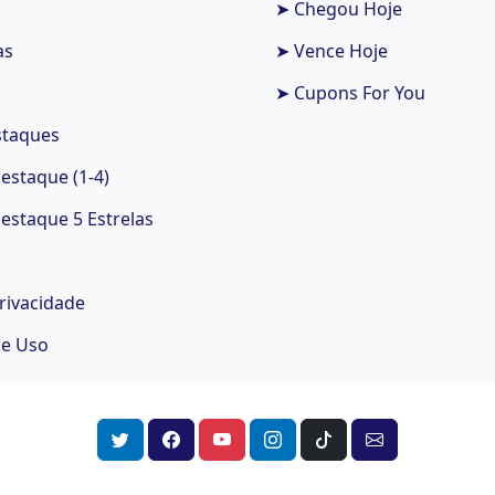
➤ Chegou Hoje
as
➤ Vence Hoje
➤ Cupons For You
staques
staque (1-4)
staque 5 Estrelas
Privacidade
de Uso