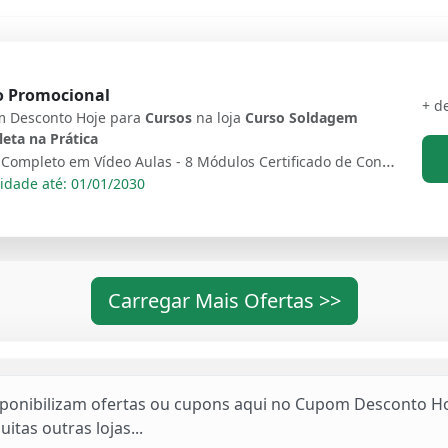
o Promocional
+ d
 Desconto Hoje para
Cursos
na loja
Curso Soldagem
eta na Prática
Curso Completo em Vídeo Aulas - 8 Módulos Certificado de Conclusão Grupo Exclusivo no Facebook com Vagas de Emprego Apostilas digitais para complementar seus estudos Descontos especiais na contratação de aulas presenciais
idade até: 01/01/2030
Carregar Mais Ofertas >>
sponibilizam ofertas ou cupons aqui no Cupom Desconto Ho
uitas outras lojas...