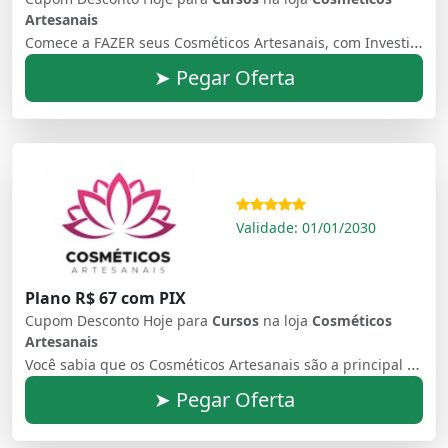
Artesanais
Comece a FAZER seus Cosméticos Artesanais, com Investimento baixíssimo. Nesse E-book você ira aprender a fazer cosméticos Artesanais.
➤ Pegar Oferta
Validade: 01/01/2030
Plano R$ 67 com PIX
Cupom Desconto Hoje para
Cursos
na loja
Cosméticos
Artesanais
Você sabia que os Cosméticos Artesanais são a principal fonte de renda de muitas famílias na Europa e nos Estados Unidos? Agora chegou a sua vez de aprender a fazer seus próprios cosméticos para uso próprio ou para vender a clientes, amigas e familiares! Nesse E-book você ira aprender a fazer cosméticos Artesanais.
➤ Pegar Oferta