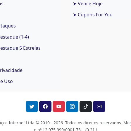
as
➤ Vence Hoje
➤ Cupons For You
staques
staque (1-4)
staque 5 Estrelas
Privacidade
de Uso
os Internet Ltda © 2010 - 2026.
Todos os direitos reservados. Meg
o nº 12.975.999/0001-73 |
(0.21 )