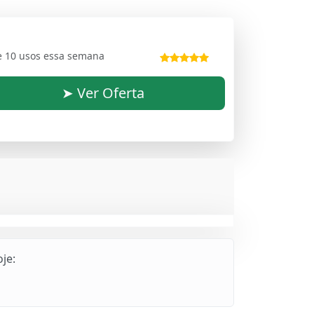
e 10 usos essa semana
➤ Ver Oferta
je: