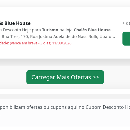
és Blue House
+ d
 Desconto Hoje para
Turismo
na loja
Chalés Blue House
Antiga Rua Tres, 170, Rua Justina Adelaide do Nasc Rulli, Ubatuba, Sao Paulo, 11680-000, Brasil
dade: (vence em breve - 3 dias) 11/08/2026
Carregar Mais Ofertas >>
sponibilizam ofertas ou cupons aqui no Cupom Desconto Ho
.