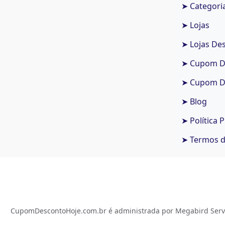
➤ Categori
➤ Lojas
➤ Lojas De
➤ Cupom De
➤ Cupom De
➤ Blog
➤ Política 
➤ Termos 
CupomDescontoHoje.com.br é administrada por Megabird Serviç