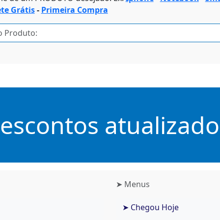
ete Grátis
-
Primeira Compra
scontos atualizados
➤ Menus
➤ Chegou Hoje