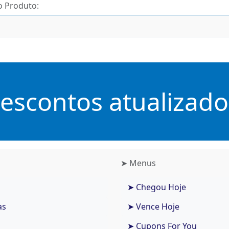
scontos atualizados
➤ Menus
➤ Chegou Hoje
as
➤ Vence Hoje
➤ Cupons For You