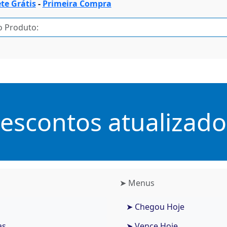
ete Grátis
-
Primeira Compra
scontos atualizados
➤ Menus
➤ Chegou Hoje
as
➤ Vence Hoje