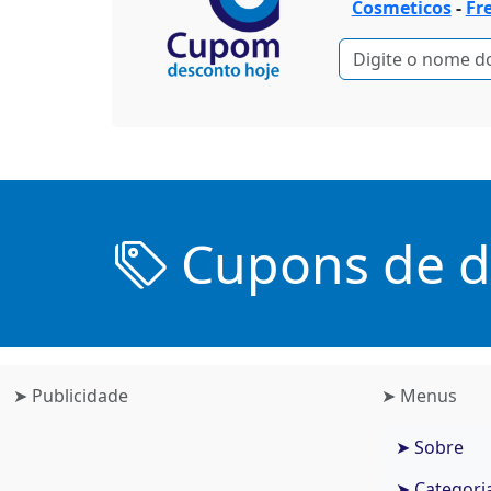
Cosmeticos
-
Fr
Cupons de de
➤ Publicidade
➤ Menus
➤ Sobre
➤ Categori