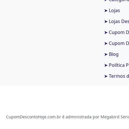
➤ Lojas
➤ Lojas De
➤ Cupom De
➤ Cupom De
➤ Blog
➤ Política 
➤ Termos 
CupomDescontoHoje.com.br é administrada por Megabird Serviç