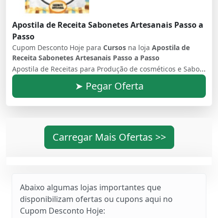
Apostila de Receita Sabonetes Artesanais Passo a
Passo
Cupom Desconto Hoje para
Cursos
na loja
Apostila de
Receita Sabonetes Artesanais Passo a Passo
Apostila de Receitas para Produção de cosméticos e Sabonetes Artesanais naturais Passo A Passo onde qualquer pessoa poderá fazer de forma Simples e Fácil. Sabonetes, Hidratantes, Óleo Corporal, Gel, Cremes, tratamento para os Pés, acnes e muitos outros. APOSTILA DE RECEITAS COMPLETA + PASSO A PASSO Não é atoa que os produtos exclusivos são muito procurados. nesta apostila você pode confeccionar sabonetes para ocasiões especiais, como presente, como lembrança, para crianças. E o melhor, você pode personalizar o sabonete do seu jeito, com a cor e essência que quiser. alem disso na compra você recebe 5 bônus exclusivos com Passo a Passo, receitas interessantes para acrescentar nas vendas. Fornecedores da matéria Prima, dicas, truques e muito mais...
➤ Pegar Oferta
Carregar Mais Ofertas >>
Abaixo algumas lojas importantes que
disponibilizam ofertas ou cupons aqui no
Cupom Desconto Hoje: