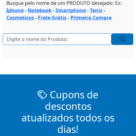
Busque pelo nome de um PRODUTO desejado: Ex:
Iphone
-
Notebook
-
Smartphone
-
Tenis
-
Cosmeticos
-
Frete Grátis
-
Primeira Compra
Cupons de
descontos
atualizados todos os
dias!