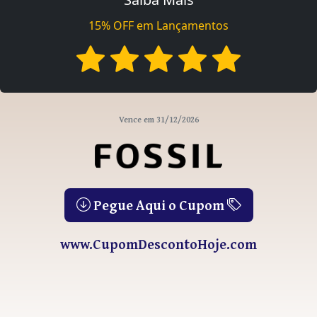
15% OFF em Lançamentos
Vence em 31/12/2026
Pegue Aqui o Cupom
www.CupomDescontoHoje.com