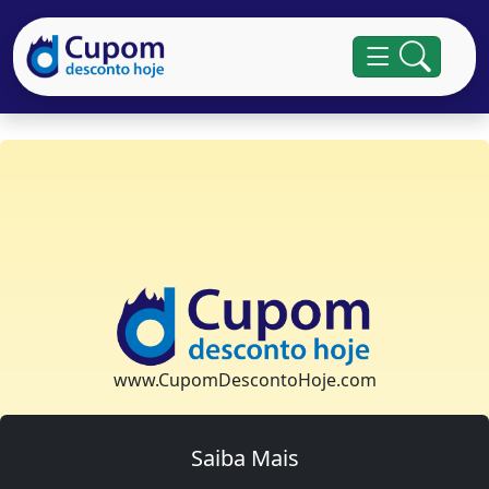
www.CupomDescontoHoje.com
Saiba Mais