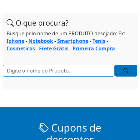
O que procura?
Busque pelo nome de um PRODUTO desejado: Ex:
Iphone
-
Notebook
-
Smartphone
-
Tenis
-
Cosmeticos
-
Frete Grátis
-
Primeira Compra
Cupons de
descontos