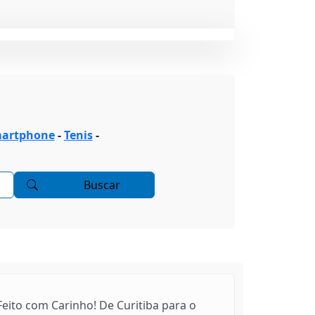
artphone
-
Tenis
-
Buscar
Feito com Carinho! De Curitiba para o