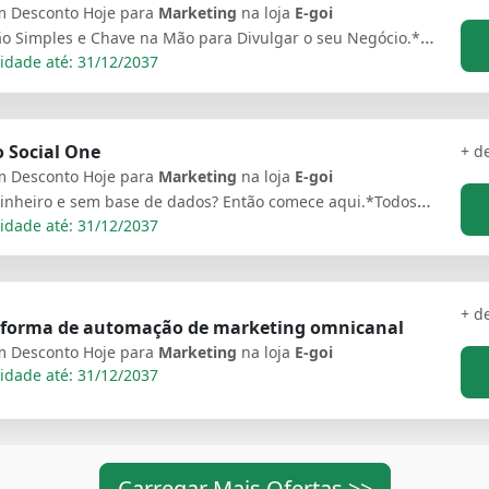
 Desconto Hoje para
Marketing
na loja
E-goi
Solução Simples e Chave na Mão para Divulgar o seu Negócio.*Todos os planos E-goi incluem reembolso até 30 dias depois da compra. Consulte a nossa política de reembolso.
idade até: 31/12/2037
 Social One
+ d
 Desconto Hoje para
Marketing
na loja
E-goi
Sem dinheiro e sem base de dados? Então comece aqui.*Todos os planos E-goi incluem reembolso até 30 dias depois da compra. Consulte a nossa política de reembolso.
idade até: 31/12/2037
+ d
aforma de automação de marketing omnicanal
 Desconto Hoje para
Marketing
na loja
E-goi
idade até: 31/12/2037
Carregar Mais Ofertas >>