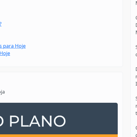
?
s para Hoje
 Hoje
oja