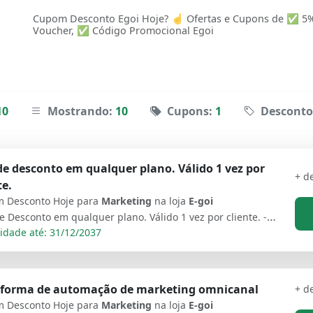
Cupom Desconto Egoi Hoje? ☝ Ofertas e Cupons de ✅ 5%
Voucher, ✅ Código Promocional Egoi
10
Mostrando:
10
Cupons:
1
Desconto
e desconto em qualquer plano. Válido 1 vez por
+ d
te.
 Desconto Hoje para
Marketing
na loja
E-goi
25% de Desconto em qualquer plano. Válido 1 vez por cliente. - 5001 Pague com Amor - Plano Free que permite usar a plataforma, você precisa apenas compartilhar em seu Facebook e Twitter para poder usar até 5000 contatos
idade até: 31/12/2037
aforma de automação de marketing omnicanal
+ d
 Desconto Hoje para
Marketing
na loja
E-goi