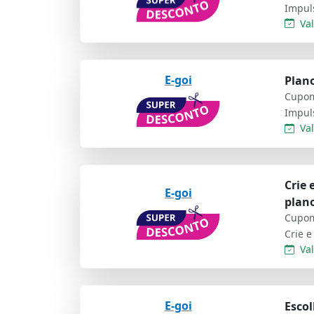
Val
E-goi
Plano
Cupom
Val
Crie
E-goi
plano
Cupom
Val
E-goi
Escol