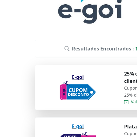
Resultados Encontrados :
25% d
E-goi
clien
Cupom
Val
E-goi
Plat
Cupom