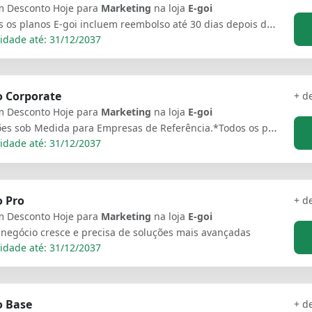
 Desconto Hoje para
Marketing
na loja
E-goi
*Todos os planos E-goi incluem reembolso até 30 dias depois da compra. Consulte a nossa política de reembolso.
idade até: 31/12/2037
o Corporate
+ d
 Desconto Hoje para
Marketing
na loja
E-goi
Soluções sob Medida para Empresas de Referência.*Todos os planos E-goi incluem reembolso até 30 dias depois da compra. Consulte a nossa política de reembolso.
idade até: 31/12/2037
o Pro
+ d
 Desconto Hoje para
Marketing
na loja
E-goi
negócio cresce e precisa de soluções mais avançadas
idade até: 31/12/2037
o Base
+ d