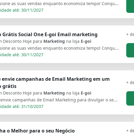
Impulsione as suas vendas enquanto economiza tempo! Conquiste novos clientes, fidelize como nunca e aumente as vendas do seu E-commerce em até 34% com uma só plataforma. Mais de 20 funcionalidades para potencializar sua marca com estratégia e eficiência!
idade até: 30/11/2027
 Grátis Social One E-goi Email marketing
+ d
 Desconto Hoje para
Marketing
na loja
E-goi
Impulsione as suas vendas enquanto economiza tempo! Conquiste novos clientes, fidelize como nunca e aumente as vendas do seu E-commerce em até 34% com uma só plataforma. Mais de 20 funcionalidades para potencializar sua marca com estratégia e eficiência!
idade até: 30/11/2027
 e envie campanhas de Email Marketing em um
+ d
 grátis
 Desconto Hoje para
Marketing
na loja
E-goi
Crie e envie campanhas de Email Marketing para divulgar o seu negócio. Chegue sempre ao seu destinatário. Comece a criar a sua base em um plano grátis e evolua ao seu ritmo para um plano profissional.
idade até: 31/10/2037
ha o Melhor para o seu Negócio
+ d