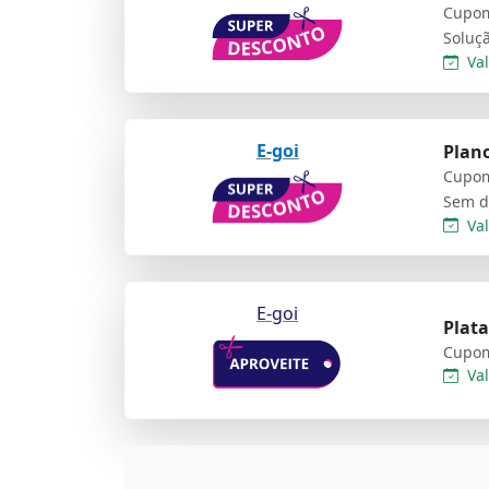
Cupom
Val
E-goi
Plano
Cupom
Val
E-goi
Plat
Cupom
Val