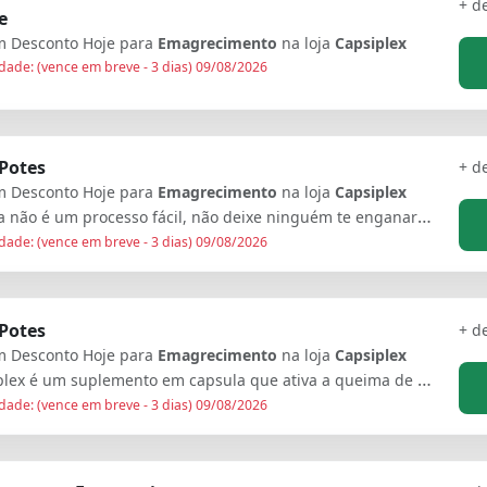
+ d
e
 Desconto Hoje para
Emagrecimento
na loja
Capsiplex
dade: (vence em breve - 3 dias) 09/08/2026
 Potes
+ d
 Desconto Hoje para
Emagrecimento
na loja
Capsiplex
A dieta não é um processo fácil, não deixe ninguém te enganar! Portanto, caso você possa obter uma pílula dietética que lhe dê a motivação para garantir uma situação em que se sinta bem e com mais energia, você será tentado a experimentá-la.
dade: (vence em breve - 3 dias) 09/08/2026
 Potes
+ d
 Desconto Hoje para
Emagrecimento
na loja
Capsiplex
Capsiplex é um suplemento em capsula que ativa a queima de gordura com ajuda do seu metabolismo, pois uma das causas mais comum das pessoas não conseguirem perde peso é por conta de um metabolismo lento.
dade: (vence em breve - 3 dias) 09/08/2026