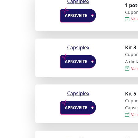
Capsiplex
1 pot
Cupom
Vali
Capsiplex
Kit 3
Cupom
Vali
Capsiplex
Kit 5
Cupom
Vali