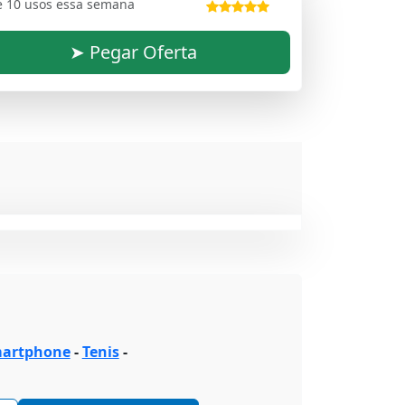
e 10 usos essa semana
➤ Pegar Oferta
artphone
-
Tenis
-