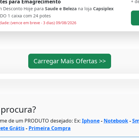
otes para Emagrecimento
+ d
 Desconto Hoje para
Saude e Beleza
na loja
Capsiplex
DO 1 caixa com 24 potes
dade: (vence em breve - 3 dias) 09/08/2026
Carregar Mais Ofertas >>
procura?
ome de um PRODUTO desejado: Ex:
Iphone
-
Notebook
-
Sm
rete Grátis
-
Primeira Compra