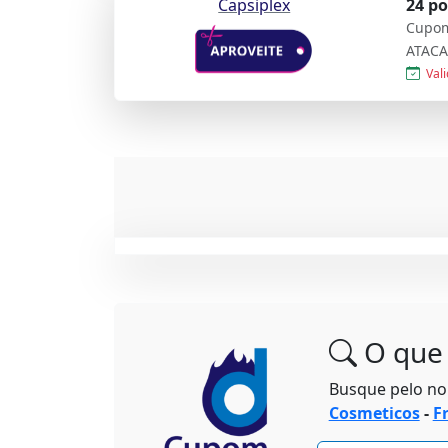
Capsiplex
24 p
Cupom
ATACA
Vali
O que 
Busque pelo n
Cosmeticos
-
F