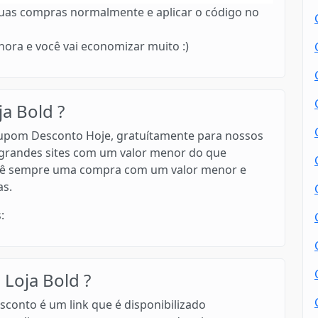
 suas compras normalmente e aplicar o código no
ora e você vai economizar muito :)
a Bold ?
 Cupom Desconto Hoje, gratuítamente para nossos
m grandes sites com um valor menor do que
ocê sempre uma compra com um valor menor e
s.
:
Loja Bold ?
conto é um link que é disponibilizado