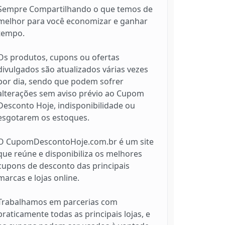
Sempre Compartilhando o que temos de
melhor para você economizar e ganhar
tempo.
Os produtos, cupons ou ofertas
divulgados são atualizados várias vezes
por dia, sendo que podem sofrer
alterações sem aviso prévio ao Cupom
Desconto Hoje, indisponibilidade ou
esgotarem os estoques.
O CupomDescontoHoje.com.br é um site
que reúne e disponibiliza os melhores
cupons de desconto das principais
marcas e lojas online.
Trabalhamos em parcerias com
praticamente todas as principais lojas, e