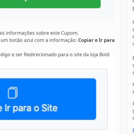
is informações sobre este Cupom.
 um botão azul com a informação:
Copiar e Ir para
digo e ser Redirecionado para o site da loja Bold