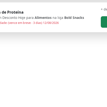
+ d
 de Proteína
 Desconto Hoje para
Alimentos
na loja
Bold Snacks
dade: (vence em breve - 3 dias) 12/08/2026