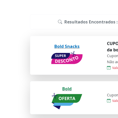
Resultados Encontrados :
CUPO
Bold Snacks
da bo
Cupom
Vali
Bold
Cupom
Vali