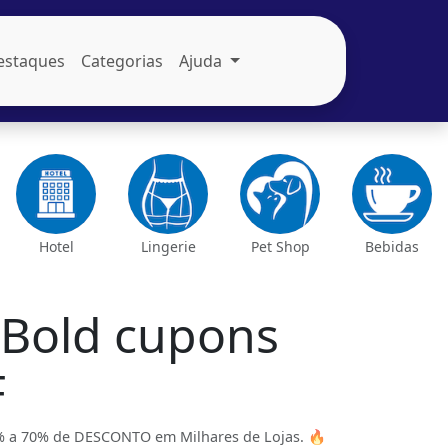
estaques
Categorias
Ajuda
Hotel
Lingerie
Pet Shop
Bebidas
Bold cupons
F
 a 70% de DESCONTO em Milhares de Lojas. 🔥