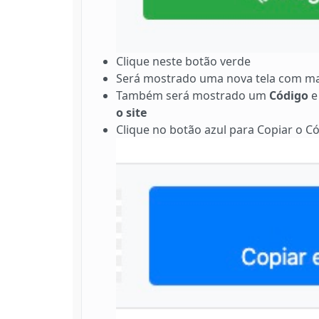
Clique neste botão verde
Será mostrado uma nova tela com ma
Também será mostrado um
Código
e
o site
Clique no botão azul para Copiar o Có