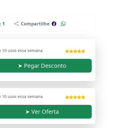
:
1
Compartilhe
e 10 usos essa semana
➤ Pegar Desconto
e 10 usos essa semana
➤ Ver Oferta