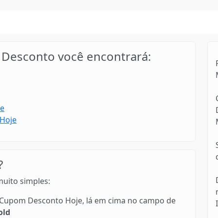
Desconto você encontrará:
je
 Hoje
?
muito simples:
no Cupom Desconto Hoje, lá em cima no campo de
old