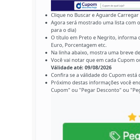
Clique no Buscar e Aguarde Carregar 
Agora será mostrado uma lista com os
para o dia)
O título em Preto e Negrito, informa
Euro, Porcentagem etc.
Na linha abaixo, mostra uma breve de
Você vai notar que em cada Cupom ou
Válidade até: 09/08/2026
Confira se a válidade do Cupom está
Próximo destas informações você en
Cupom" ou "Pegar Desconto" ou "Peg