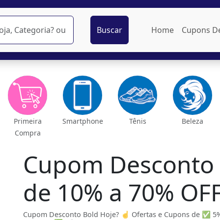
Buscar
Home
Cupons D
Primeira
Smartphone
Tênis
Beleza
Compra
Cupom Desconto 
de 10% a 70% OF
Cupom Desconto Bold Hoje? ☝ Ofertas e Cupons de ✅ 5%