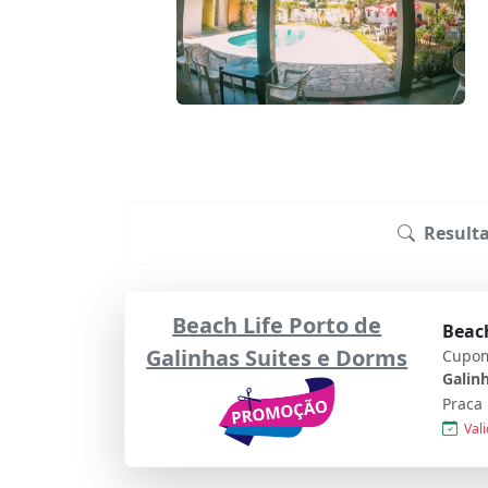
Result
Beach Life Porto de
Beach
Galinhas Suites e Dorms
Cupom
Galin
Praca 
Vali