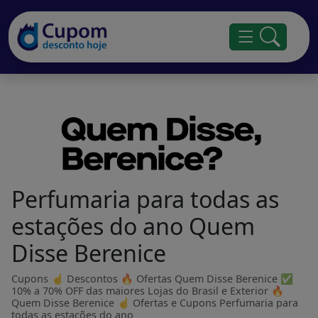
Perfumaria para todas as
estações do ano Quem
Disse Berenice
Cupons ☝ Descontos 🔥 Ofertas Quem Disse Berenice ✅
10% a 70% OFF das maiores Lojas do Brasil e Exterior 🔥
Quem Disse Berenice ☝ Ofertas e Cupons Perfumaria para
todas as estações do ano