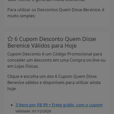
Para utilizar os Descontos Quem Disse Berenice, é
muito simples:
6 Cupom Desconto Quem Disse
Berenice Válidos para Hoje
Cupom Desconto é um Código Promocional para
conceder um desconto em uma Compra on-line ou
em Lojas Físicas.
Clique e escolha um dos 6 Cupom Quem Disse
Berenice válidos e disponíveis para utilizar ainda
hoje.
3 itens por R$ 99 + Frete grátis, com o cupom
Válidade: 01/12/2026