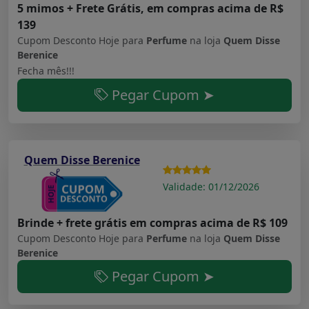
5 mimos + Frete Grátis, em compras acima de R$
139
Cupom Desconto Hoje para
Perfume
na loja
Quem Disse
Berenice
Fecha mês!!!
Pegar Cupom ➤
Quem Disse Berenice
Validade: 01/12/2026
Brinde + frete grátis em compras acima de R$ 109
Cupom Desconto Hoje para
Perfume
na loja
Quem Disse
Berenice
Pegar Cupom ➤