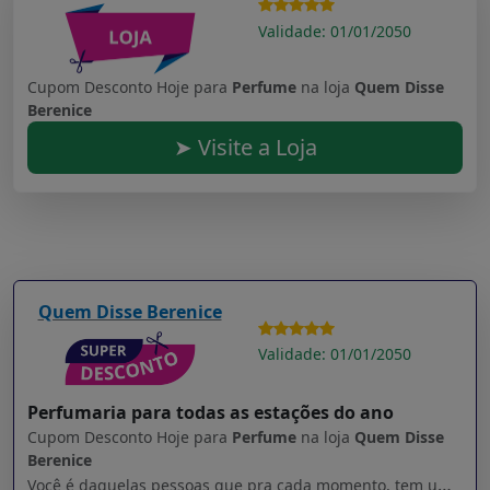
Validade: 01/01/2050
Cupom Desconto Hoje para
Perfume
na loja
Quem Disse
Berenice
➤ Visite a Loja
Quem Disse Berenice
Validade: 01/01/2050
Perfumaria para todas as estações do ano
Cupom Desconto Hoje para
Perfume
na loja
Quem Disse
Berenice
Você é daquelas pessoas que pra cada momento, tem uma fragrância especial? Escolha o seu favorito da perfumari