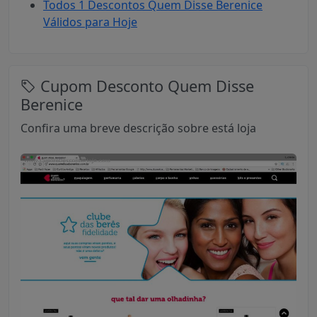
Todos 1 Descontos Quem Disse Berenice
Válidos para Hoje
Cupom Desconto Quem Disse
Berenice
Confira uma breve descrição sobre está loja