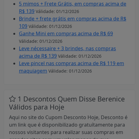
5 mimos + Frete Grátis, em compras acima de
R$ 139
Válidade: 01/12/2026
Brinde + frete grátis em compras acima de R$
109
Válidade: 01/12/2026
Ganhe Mini em compras acima de R$ 69
Válidade: 01/12/2026
Leve nécessaire + 3 brindes, nas compras
acima de R$ 139
Válidade: 01/12/2026
Leve pincel nas compras acima de R$ 119 em
maquiagem
Válidade: 01/12/2026
1 Descontos Quem Disse Berenice
Válidos para Hoje
Aqui no site do Cupom Desconto Hoje, Desconto é
um link que é disponibilizado gratuítamente para
nossos visitantes para realizar suas compras em