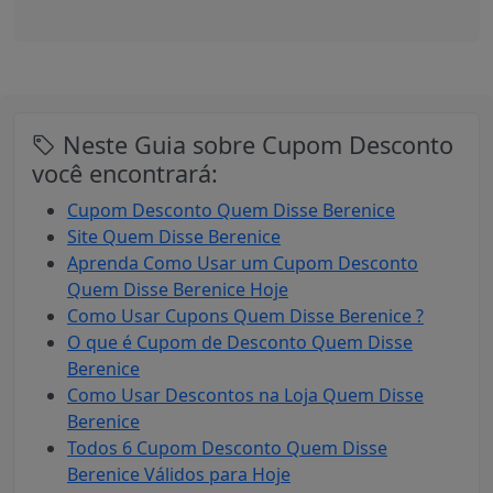
Neste Guia sobre Cupom Desconto
você encontrará:
Cupom Desconto Quem Disse Berenice
Site Quem Disse Berenice
Aprenda Como Usar um Cupom Desconto
Quem Disse Berenice Hoje
Como Usar Cupons Quem Disse Berenice ?
O que é Cupom de Desconto Quem Disse
Berenice
Como Usar Descontos na Loja Quem Disse
Berenice
Todos 6 Cupom Desconto Quem Disse
Berenice Válidos para Hoje