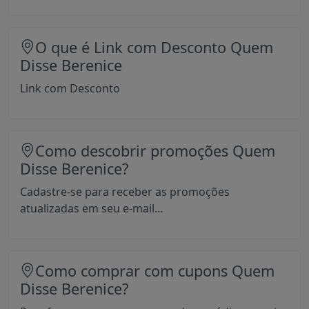
O que é Link com Desconto Quem
Disse Berenice
Link com Desconto
Como descobrir promoções Quem
Disse Berenice?
Cadastre-se para receber as promoções
atualizadas em seu e-mail...
Como comprar com cupons Quem
Disse Berenice?