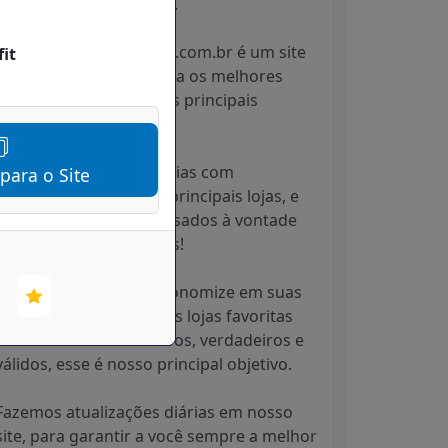
esgotarem os estoques.
O CupomDescontoHoje.com.br é um site
it
que reúne e disponibiliza os melhores
cupons de desconto das principais
marcas e lojas online.
Trabalhamos em parcerias com
 para o Site
praticamente todas as principais lojas, e
os cupons podem ser usados à vontade
pois são todos gratuitos!
Queremos que você economize em suas
compras online nas suas lojas favoritas
com descontos exclusivos, verdadeiros e
válidos, esse é nosso principal objetivo.
Fazemos atualizações diárias em nosso
site, para garantir a você sempre a melhor