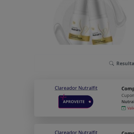
Result
Clareador Nutralfit
Comp
Cupom
Nutral
Vali
Clareador Nutralfit
Comp