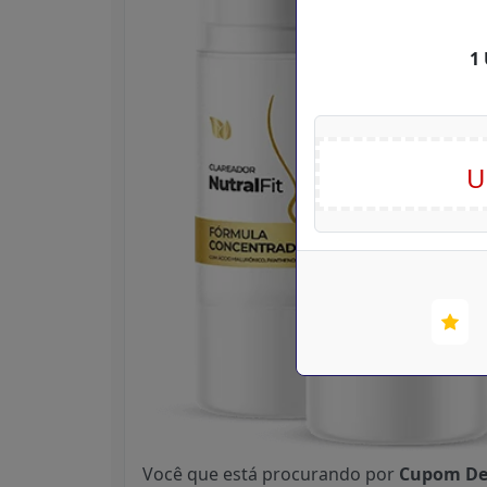
1 
Você que está procurando por
Cupom Des