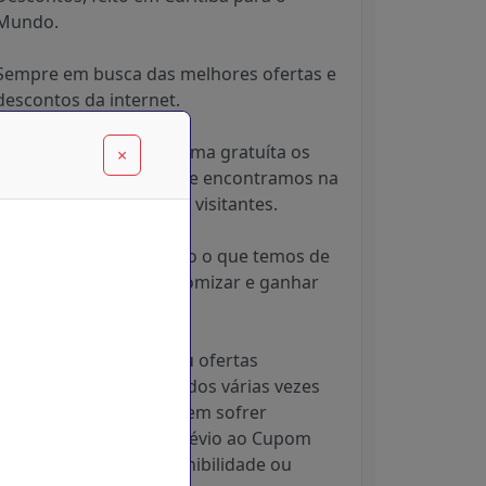
Mundo.
Sempre em busca das melhores ofertas e
descontos da internet.
Disponibilizamos de forma gratuíta os
×
melhores descontos que encontramos na
Internet para os nossos visitantes.
Sempre Compartilhando o que temos de
melhor para você economizar e ganhar
tempo.
Os produtos, cupons ou ofertas
divulgados são atualizados várias vezes
por dia, sendo que podem sofrer
alterações sem aviso prévio ao Cupom
Desconto Hoje, indisponibilidade ou