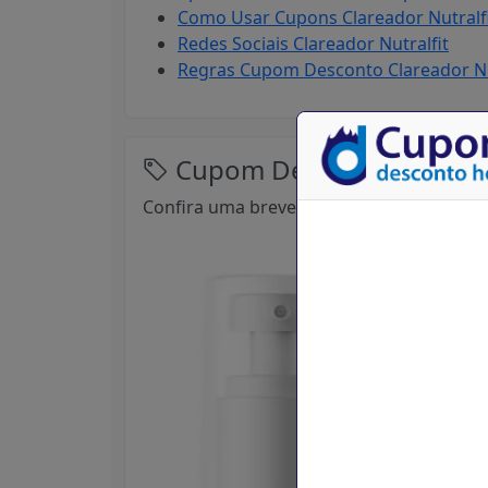
Como Usar Cupons Clareador Nutralfi
Redes Sociais Clareador Nutralfit
Regras Cupom Desconto Clareador Nu
Cupom Desconto Clareado
Confira uma breve descrição sobre está l