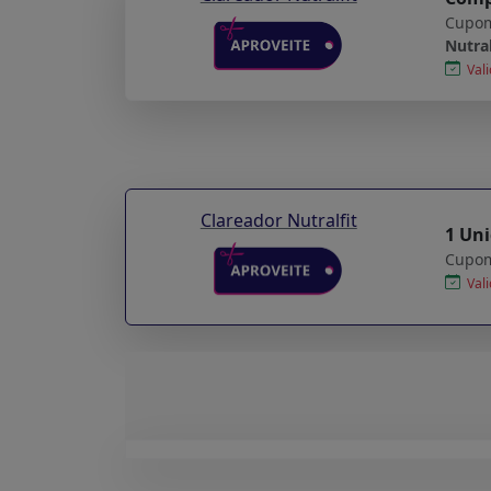
Cupom
Nutral
Vali
Clareador Nutralfit
1 Uni
Cupom
Vali