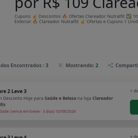
por R$ 109 Clarea
Cupons ☝ Descontos 🔥 Ofertas Clareador Nutralfit ✅ 10%
Exterior 🔥 Clareador Nutralfit ☝ Ofertas e Cupons 1 Unid
ados Encontrados :
3
Mostrando:
2
Comparti
+ d
re 2 Leve 3
 Desconto Hoje para
Saúde e Beleza
na loja
Clareador
fit
dade: (vence em breve - 3 dias) 10/08/2026
+ d
re 3 Leve 4