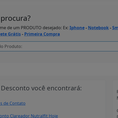
procura?
ome de um PRODUTO desejado: Ex:
Iphone
-
Notebook
-
Sm
rete Grátis
-
Primeira Compra
Desconto você encontrará:
as de Contato
to Clareador Nutralfit Hoje