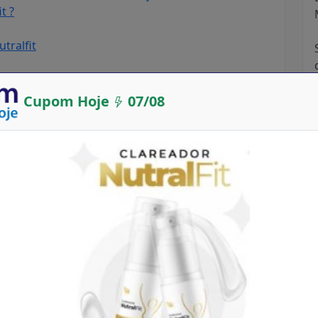
t ?
tralfit
Cupom Hoje
07/08
r Nutralfit
oja