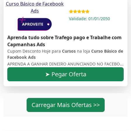
Curso Básico de Facebook
Ads
Validade: 01/01/2050
Aprenda tudo sobre Trafego pago e Trabalhe com
Capmanhas Ads
Cupom Desconto Hoje para
Cursos
na loja
Curso Básico de
Facebook Ads
APRENDA A GANHAR DINEIRO ANUNCIANDO NO FACEBOOK ADS O QUE VOCÊ IRÁ APRENDER COM O MÉTODO Destravar suas vendas : Use a inteligência do facebook para alavancar suas vendas e serviços pela internet tendo liberdade financeira Estratégias modernas: O Facebook conta com estratégias avançadas para alcançar o público alvo certo para tornar mais eficaz as suas conversões Campanhas Dinâmicas: Aprenda campanhas dinâmicas que facilitam sua vida na hora de vender para as pessoas certas na hora certa 24h por dia Estratégia de Funil de Pixel: O pixel conhece o comportamento dos usuários dentro da plataforma, você terá informações valiosas para aumentar seus lucros
➤ Pegar Oferta
Carregar Mais Ofertas >>