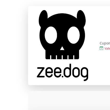
Cupom
Vali