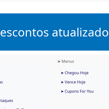
scontos atualizados
➤ Menus
➤ Chegou Hoje
as
➤ Vence Hoje
➤ Cupons For You
staques