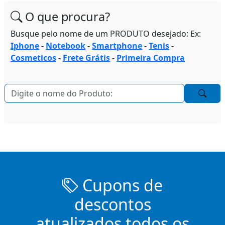
O que procura?
Busque pelo nome de um PRODUTO desejado: Ex:
Iphone
-
Notebook
-
Smartphone
-
Tenis
-
Cosmeticos
-
Frete Grátis
-
Primeira Compra
Cupons de
descontos
atualizados todos os