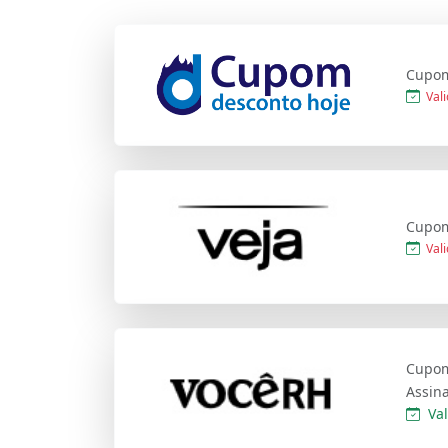
Cupom
Vali
Cupom
Vali
Cupom
Assina
Val