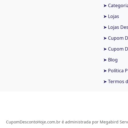
➤ Categori
➤ Lojas
➤ Lojas De
➤ Cupom De
➤ Cupom De
➤ Blog
➤ Política 
➤ Termos 
CupomDescontoHoje.com.br é administrada por Megabird Serviç