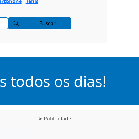
rtphone
-
Tenis
-
Buscar
 todos os dias!
➤ Publicidade