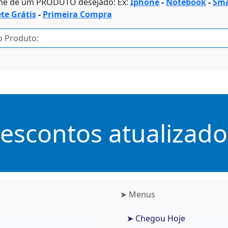
me de um PRODUTO desejado: Ex:
Iphone
-
Notebook
-
Sma
ete Grátis
-
Primeira Compra
scontos atualizados
➤ Menus
➤ Chegou Hoje