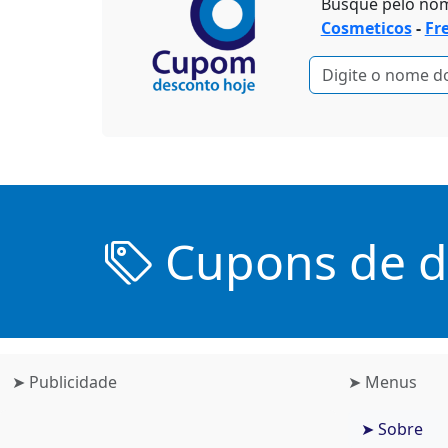
Busque pelo no
Cosmeticos
-
Fr
Cupons de de
➤ Publicidade
➤ Menus
➤ Sobre