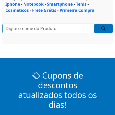
Iphone
-
Notebook
-
Smartphone
-
Tenis
-
Cosmeticos
-
Frete Grátis
-
Primeira Compra
Cupons de
descontos
atualizados todos os
dias!