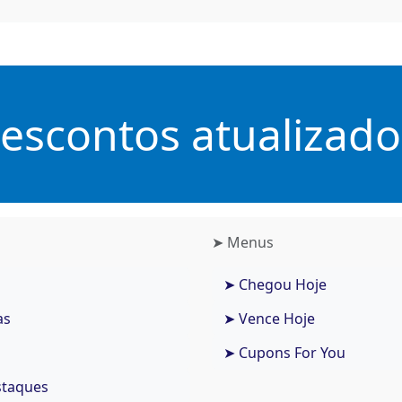
scontos atualizados
➤ Menus
➤ Chegou Hoje
as
➤ Vence Hoje
➤ Cupons For You
staques