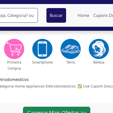
Buscar
Home
Cupons D
Primeira
Smartphone
Tênis
Beleza
Compra
etrodomesticos
ategoria Home Appliances Eletrodomesticos. ✅ Use Cupom Desco
Carregar Mais Ofertas >>