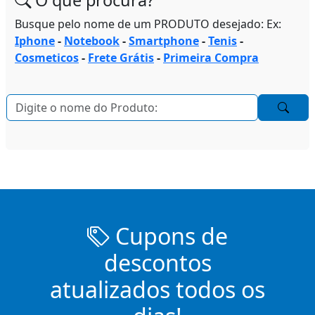
Busque pelo nome de um PRODUTO desejado: Ex:
Iphone
-
Notebook
-
Smartphone
-
Tenis
-
Cosmeticos
-
Frete Grátis
-
Primeira Compra
Cupons de
descontos
atualizados todos os