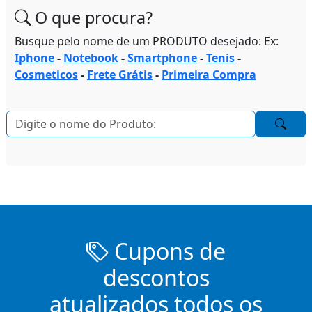
O que procura?
Busque pelo nome de um PRODUTO desejado: Ex:
Iphone
-
Notebook
-
Smartphone
-
Tenis
-
Cosmeticos
-
Frete Grátis
-
Primeira Compra
Cupons de
descontos
atualizados todos os