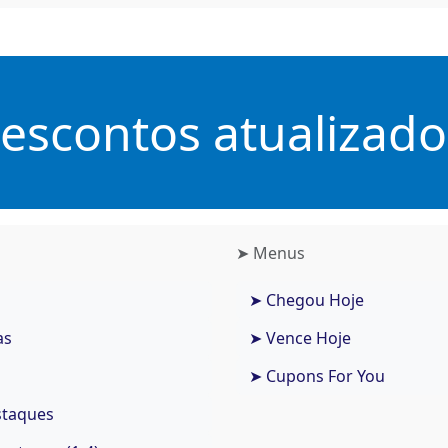
scontos atualizados
➤ Menus
➤ Chegou Hoje
as
➤ Vence Hoje
➤ Cupons For You
staques