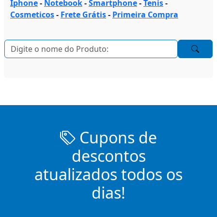
Iphone
-
Notebook
-
Smartphone
-
Tenis
-
Cosmeticos
-
Frete Grátis
-
Primeira Compra
Cupons de
descontos
atualizados todos os
dias!