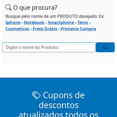
O que procura?
Busque pelo nome de um PRODUTO desejado: Ex:
Iphone
-
Notebook
-
Smartphone
-
Tenis
-
Cosmeticos
-
Frete Grátis
-
Primeira Compra
Cupons de
descontos
atualizados todos os