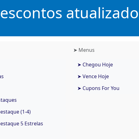
scontos atualizados
➤ Menus
➤ Chegou Hoje
as
➤ Vence Hoje
➤ Cupons For You
staques
staque (1-4)
staque 5 Estrelas