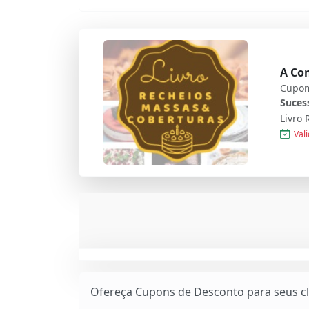
A Con
Cupom
Suces
Vali
Ofereça Cupons de Desconto para seus cli