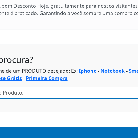
Cupom Desconto Hoje, gratuítamente para nossos visitante
ente é praticado. Garantindo a você sempre uma compra 
procura?
me de um PRODUTO desejado: Ex:
Iphone
-
Notebook
-
Sma
ete Grátis
-
Primeira Compra