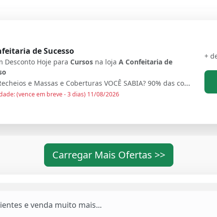
feitaria de Sucesso
+ d
 Desconto Hoje para
Cursos
na loja
A Confeitaria de
so
Livro Recheios e Massas e Coberturas VOCÊ SABIA? 90% das confeiteiras Iniciantes e Avançadas que usam as nossas apostilas aumentaram MUITO suas vendas e seu reconhecimento? Agora Você também pode ADQUIRA JÁ A SUA
dade: (vence em breve - 3 dias) 11/08/2026
Carregar Mais Ofertas >>
entes e venda muito mais...