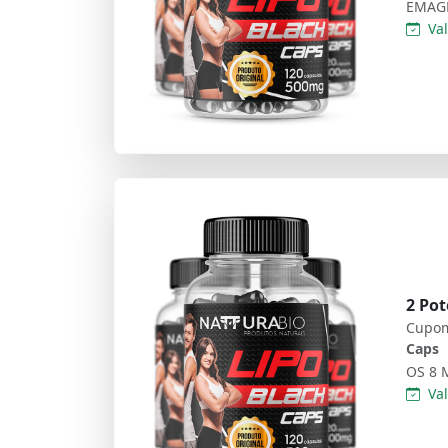
Val
2 Pot
Cupom
Caps
Val