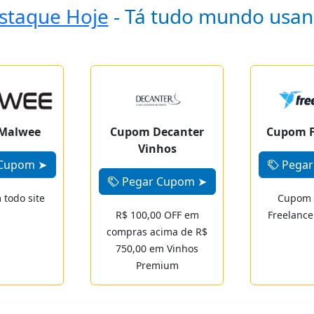
taque Hoje
- Tá tudo mundo usa
Malwee
Cupom Decanter
Cupom F
Vinhos
Cupom ➤
Pegar
Pegar Cupom ➤
todo site
Cupom 
R$ 100,00 OFF em
Freelance
compras acima de R$
750,00 em Vinhos
Premium