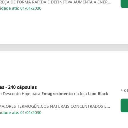
EMAGREÇA DE FORMA RÁPIDA E DEFINITIVA AUMENTA A ENERGIA E DISPOSIÇÃO CONTROLA A COMPULSÃO ACELERA O METABOLISMO CONTROLA O COLESTEROL DESTRÓI GORDURA LOCALIZADA REDUZ APETITE SEM EFEITO SANFONA
idade até: 01/01/2030
es - 240 cápsulas
+ d
 Desconto Hoje para
Emagrecimento
na loja
Lipo Black
OS 8 MAIORES TERMOGÊNICOS NATURAIS CONCENTRADOS EM CÁPSULAS 8X MAIS POTENTE, 100% COMPROVADO, 100% GARANTIDO.
idade até: 01/01/2030