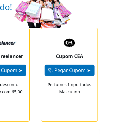
ndo!
reelancer
Cupom CEA
 Cupom ➤
Pegar Cupom ➤
desconto
Perfumes Importados
r.com 65,00
Masculino