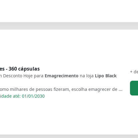
es - 360 cápsulas
+ d
 Desconto Hoje para
Emagrecimento
na loja
Lipo Black
Faça como milhares de pessoas fizeram, escolha emagrecer de verdade, seja o próximo(a) a mandar seus resultados não perca tempo, PERCA PESO.
idade até: 01/01/2030