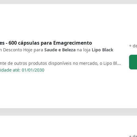
es - 600 cápsulas para Emagrecimento
+ d
 Desconto Hoje para
Saude e Beleza
na loja
Lipo Black
Diferente de outros produtos disponíveis no mercado, o Lipo Black é aprovado pela Anvisa nos termos da RDC 240 DE 26/07/2018, Sendo dispensado de Registro, pois é avaliado como 100% seguro. Lipo Black Caps se destaca por apresentar uma composição 100% natural, contando com poderosos ingredientes cuidadosamente selecionados, que trabalham em conjunto e garantem uma queima de gordura rápida e definitiva para o seu corpo.
idade até: 01/01/2030
+ d