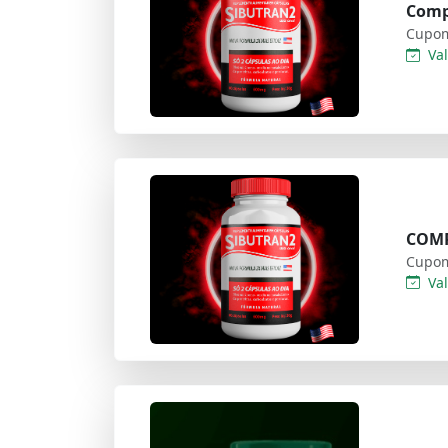
Compr
Cupom
Val
COMP
Cupom
Val