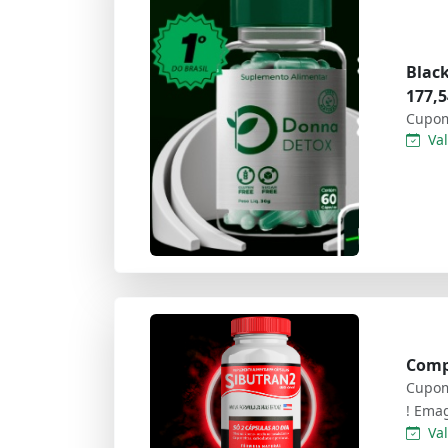
Blac
177,5
Cupom
Val
Compr
Cupom
! Ema
Val